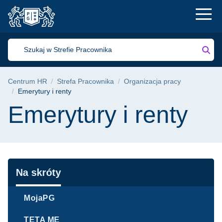
Emerytury i renty | 
Przejdź
Przejdź
Przejdź
do
do
do
menu
wyszukiwarki
treści
głównego
Szuk
Szukaj
w
Strefie
Ścieżka nawigacyjna
Centrum HR
Strefa Pracownika
Organizacja pracy
Pracownika
Emerytury i renty
Treść strony
Emerytury i renty
Nawigacja
Na skróty
MojaPG
TETA ME